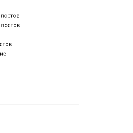
 постов
 постов
остов
ние