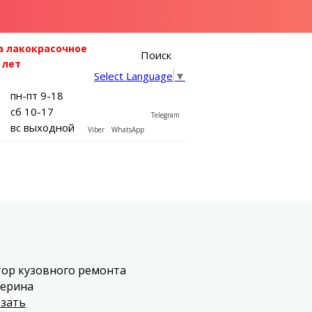
а лакокрасочное
Поиск
 лет
Select Language
▼
пн-пт 9-18
сб 10-17
Telegram
вс выходной
Viber
WhatsApp
ор кузовного ремонта
терина
2
зать