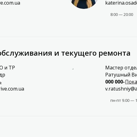
ve.com.ua
katerina.osad
8:00 — 20:00
обслуживания и текущего ремонта
О и ТР
Мастер отде
др
Ратушный В
ь
000 000-00-0
Пока
ive.com.ua
v.ratushniy@a
пн-пт 9.00 — 