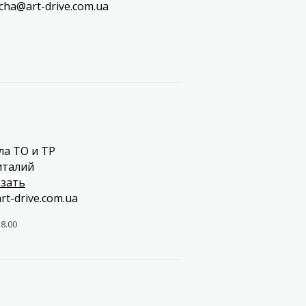
cha@art-drive.com.ua
ла ТО и ТР
италий
3
зать
rt-drive.com.ua
18.00