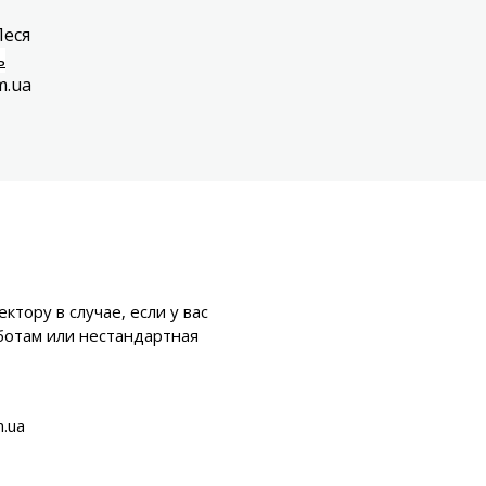
Леся
ь
m.ua
ктору в случае, если у вас
ботам или нестандартная
m.ua