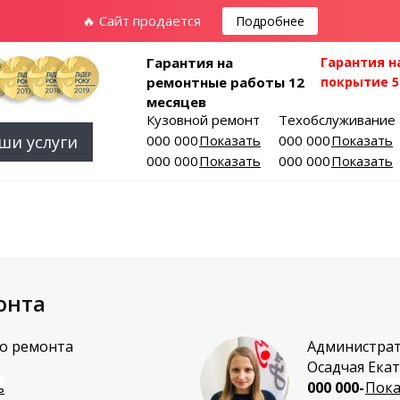
🔥 Сайт продается
Подробнее
Гарантия на
Гарантия н
ремонтные работы 12
покрытие 5
месяцев
Кузовной ремонт
Техобслуживание
ши услуги
000 000-00-01
Показать
000 000-00-03
Показать
000 000-00-02
Показать
000 000-00-04
Показать
онта
го ремонта
Администрат
Осадчая Ека
ь
000 000-00-0
Пока