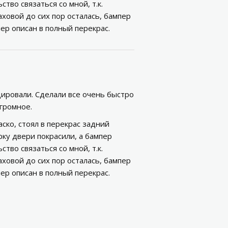
тво связаться со мной, т.к.
аховой до сих пор осталась, бампер
р описан в полный перекрас.
ировали. Сделали все очень быстро
огромное.
ско, стоял в перекрас задний
рку двери покрасили, а бампер
тво связаться со мной, т.к.
аховой до сих пор осталась, бампер
р описан в полный перекрас.