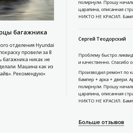
полирнули. Прошу начальс
царапина, описанная стр
НИКТО НЕ КРАСИЛ. Бампе
ерцы багажника
Сергей Теодорский
ного отделения Hyundai
покраску провели за 8
Проблему быстро ликвид
рь багажника никак не
и качественно. Спасибо 
делали. Машина как из
Производил ремонт по ка
райв». Рекомендую»
бампер + арка + двери. А
полирнули. Прошу начальс
царапина, описанная стр
НИКТО НЕ КРАСИЛ. Бампе
Больше отзывов