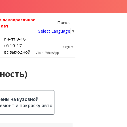
а лакокрасочное
Поиск
 лет
Select Language
▼
пн-пт 9-18
сб 10-17
Telegram
вс выходной
Viber
WhatsApp
ность)
ены на кузовной
емонт и покраску авто