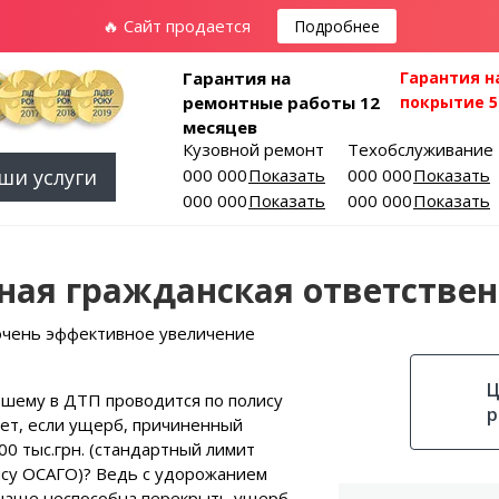
🔥 Сайт продается
Подробнее
Гарантия на
Гарантия н
ремонтные работы 12
покрытие 5
месяцев
Кузовной ремонт
Техобслуживание
ши услуги
000 000-00-01
Показать
000 000-00-03
Показать
000 000-00-02
Показать
000 000-00-04
Показать
ная гражданская ответствен
очень эффективное увеличение
Ц
вшему в ДТП проводится по полису
р
ет, если ущерб, причиненный
0 тыс.грн. (стандартный лимит
ису ОСАГО)? Ведь с удорожанием
 чаще неспособна перекрыть ущерб