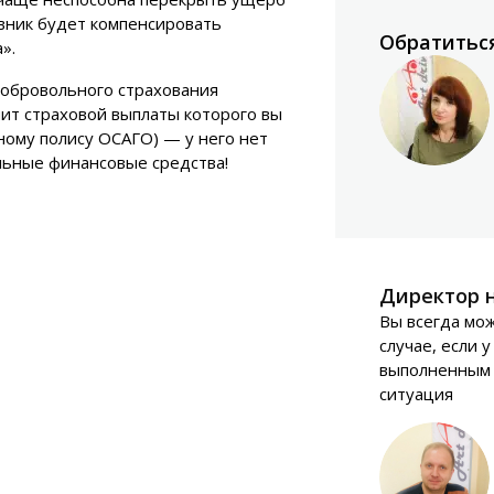
вник будет компенсировать
Обратиться
».
 добровольного страхования
ит страховой выплаты которого вы
ному полису ОСАГО) — у него нет
льные финансовые средства!
Директор н
Вы всегда мож
случае, если у
выполненным 
ситуация