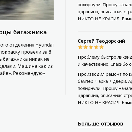
полирнули. Прошу начальс
царапина, описанная стр
НИКТО НЕ КРАСИЛ. Бампе
ерцы багажника
Сергей Теодорский
ного отделения Hyundai
покраску провели за 8
Проблему быстро ликвид
рь багажника никак не
и качественно. Спасибо 
делали. Машина как из
райв». Рекомендую»
Производил ремонт по ка
бампер + арка + двери. А
полирнули. Прошу начальс
царапина, описанная стр
НИКТО НЕ КРАСИЛ. Бампе
Больше отзывов