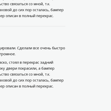
тво связаться со мной, т.к.
аховой до сих пор осталась, бампер
р описан в полный перекрас.
ировали. Сделали все очень быстро
огромное.
ско, стоял в перекрас задний
рку двери покрасили, а бампер
тво связаться со мной, т.к.
аховой до сих пор осталась, бампер
р описан в полный перекрас.