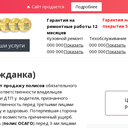
🔥 Сайт продается
Подробнее
Гарантия на
Гарантия н
ремонтные работы 12
покрытие 5
месяцев
Кузовной ремонт
Техобслуживание
ши услуги
000 000-00-01
Показать
000 000-00-03
Показать
000 000-00-02
Показать
000 000-00-04
Показать
жданка)
ет продажу полисов
обязательного
 ответственности владельцев
ри ДТП у водителя, признанного
Ц
ственность перед третьими лицами
р
у и здоровью. Потерпевшая сторона
е возместить причиненный ущерб.
 (
полис ОСАГО
) перед 3-ми лицами