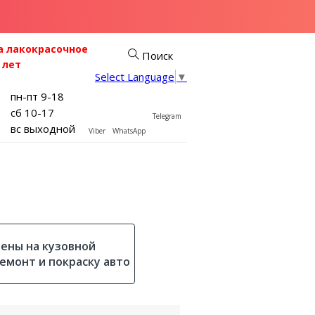
а лакокрасочное
Поиск
 лет
Select Language
▼
пн-пт 9-18
сб 10-17
Telegram
вс выходной
Viber
WhatsApp
ены на кузовной
емонт и покраску авто