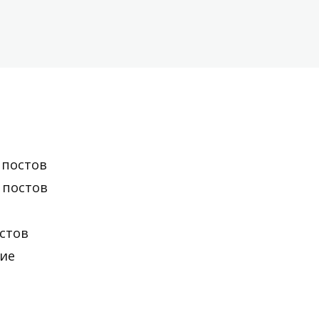
 постов
 постов
остов
ние