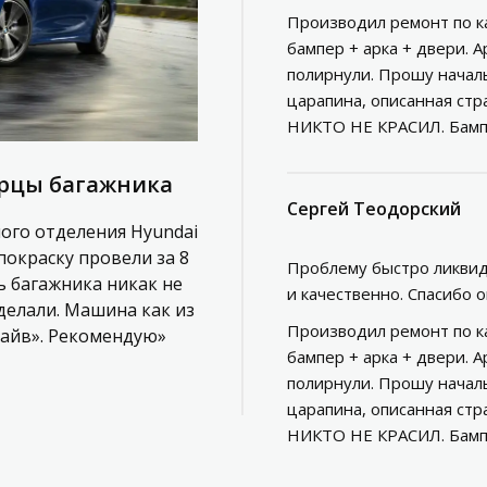
Производил ремонт по ка
бампер + арка + двери. А
полирнули. Прошу начальс
царапина, описанная стр
НИКТО НЕ КРАСИЛ. Бампе
ерцы багажника
Сергей Теодорский
ного отделения Hyundai
покраску провели за 8
Проблему быстро ликвид
рь багажника никак не
и качественно. Спасибо 
делали. Машина как из
Производил ремонт по ка
райв». Рекомендую»
бампер + арка + двери. А
полирнули. Прошу начальс
царапина, описанная стр
НИКТО НЕ КРАСИЛ. Бампе