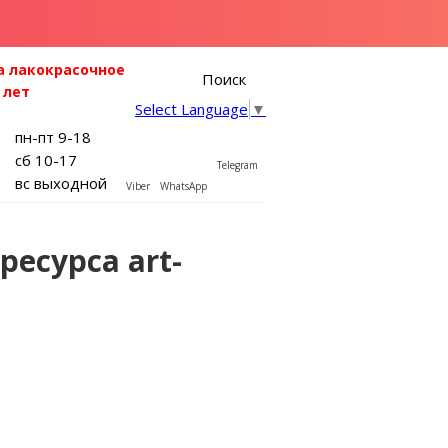
а лакокрасочное
Поиск
 лет
Select Language
▼
пн-пт 9-18
сб 10-17
Telegram
вс выходной
Viber
WhatsApp
есурса art-