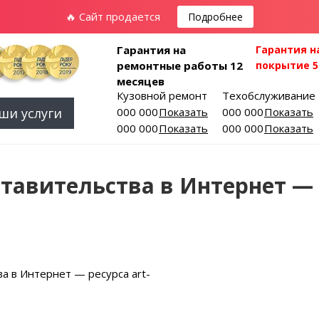
🔥 Сайт продается
Подробнее
Гарантия на
Гарантия н
ремонтные работы 12
покрытие 5
месяцев
Кузовной ремонт
Техобслуживание
ши услуги
000 000-00-01
Показать
000 000-00-03
Показать
000 000-00-02
Показать
000 000-00-04
Показать
авительства в Интернет — р
а в Интернет — ресурса art-